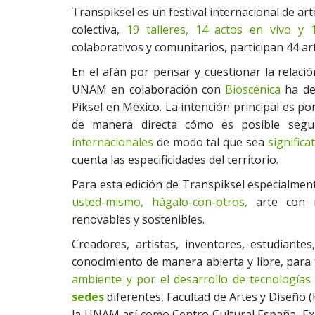
Transpiksel es un festival internacional de art
colectiva,
19 talleres, 14 actos en vivo y 
colaborativos y comunitarios, participan 44 art
En el afán por pensar y cuestionar la relació
UNAM en colaboración con
Bioscénica
ha dec
Piksel en México. La intención principal es p
de manera directa cómo es posible segu
internacionales
de modo tal que sea
significa
cuenta las especificidades del territorio.
Para esta edición de Transpiksel especialmen
usted-mismo, hágalo-con-otros,
arte con m
renovables y sostenibles.
Creadores, artistas, inventores, estudiante
conocimiento de manera abierta y libre, par
ambiente y por el desarrollo de tecnologías
sedes
diferentes, Facultad de Artes y Diseño (
la UNAM así como Centro Cultural España, Ex