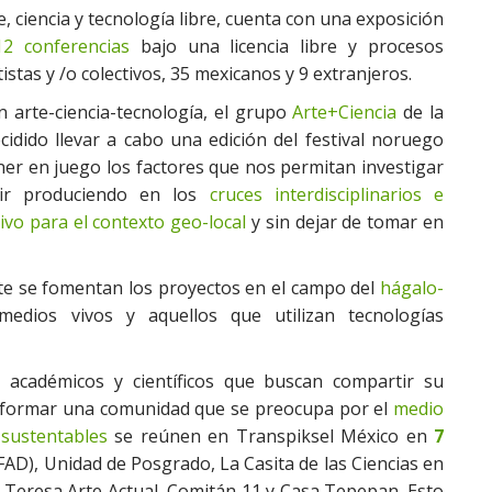
e, ciencia y tecnología libre, cuenta con una exposición
12 conferencias
bajo una licencia libre y procesos
istas y /o colectivos, 35 mexicanos y 9 extranjeros.
n arte-ciencia-tecnología, el grupo
Arte+Ciencia
de la
idido llevar a cabo una edición del festival noruego
oner en juego los factores que nos permitan investigar
ir produciendo en los
cruces interdisciplinarios e
tivo para el contexto geo-local
y sin dejar de tomar en
te se fomentan los proyectos en el campo del
hágalo-
edios vivos y aquellos que utilizan tecnologías
s, académicos y científicos que buscan compartir su
a formar una comunidad que se preocupa por el
medio
 sustentables
se reúnen en Transpiksel México en
7
FAD), Unidad de Posgrado, La Casita de las Ciencias en
 Teresa Arte Actual, Comitán 11 y Casa Tepepan. Esto