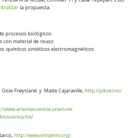
tralizar
la propuesta.
 de procesos biológicos
s con material de reuso
s: químicos sintéticos electromagnéticos
 , Gisle Frøysland y Maite Cajaraville,
http://piksel.no/
://www.
artemascien
cia.unam.mx
/bioscenica.mx
/
Barco,
http://www.elmamm.org/